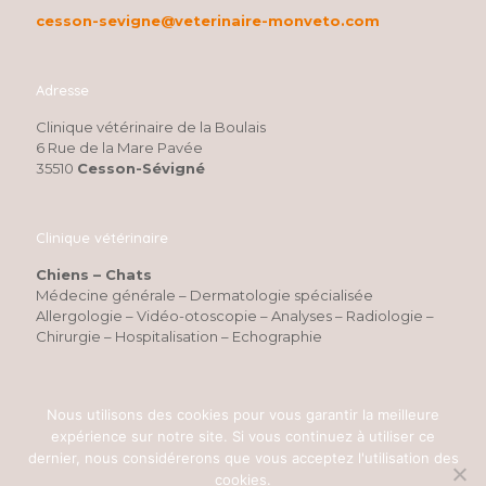
cesson-sevigne@veterinaire-monveto.com
Adresse
Clinique vétérinaire de la Boulais
6 Rue de la Mare Pavée
35510
Cesson-Sévigné
Clinique vétérinaire
Chiens – Chats
Médecine générale – Dermatologie spécialisée
Allergologie – Vidéo-otoscopie – Analyses – Radiologie –
Chirurgie – Hospitalisation – Echographie
Nous utilisons des cookies pour vous garantir la meilleure
expérience sur notre site. Si vous continuez à utiliser ce
dernier, nous considérerons que vous acceptez l'utilisation des
cookies.