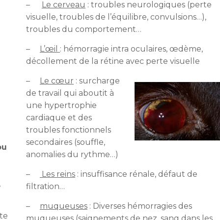
–
Le cerveau
: troubles neurologiques (perte
visuelle, troubles de l’équilibre, convulsions…),
troubles du comportement…
–
L’œil
: hémorragie intra oculaires, œdème,
décollement de la rétine avec perte visuelle
–
Le cœur
: surcharge
de travail qui aboutit à
une hypertrophie
cardiaque et des
troubles fonctionnels
secondaires (souffle,
ou
anomalies du rythme…)
s
–
Les reins
: insuffisance rénale, défaut de
.
filtration…
–
muqueuses
: Diverses hémorragies des
te
muqueuses (saignements de nez, sang dans les