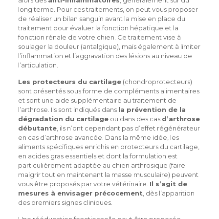
alors des
anti-inflammatoires
, généralement sur du
long terme. Pour ces traitements, on peut vous proposer
de réaliser un bilan sanguin avant la mise en place du
traitement pour évaluer la fonction hépatique et la
fonction rénale de votre chien. Ce traitement vise à
soulager la douleur (antalgique), mais également à limiter
l’inflammation et l’aggravation des lésions au niveau de
l’articulation.
Les protecteurs du cartilage
(chondroprotecteurs)
sont présentés sous forme de compléments alimentaires
et sont une aide supplémentaire au traitement de
l’arthrose. Ils sont indiqués dans
la prévention de la
dégradation du cartilage
ou dans des cas
d’arthrose
débutante
, ils n’ont cependant pas d’effet régénérateur
en cas d’arthrose avancée. Dans la même idée, les
aliments spécifiques enrichis en protecteurs du cartilage,
en acides gras essentiels et dont la formulation est
particulièrement adaptée au chien arthrosique (faire
maigrir tout en maintenant la masse musculaire) peuvent
vous être proposés par votre vétérinaire.
Il s’agit de
mesures à envisager précocement
, dès l’apparition
des premiers signes cliniques.