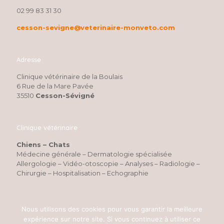
02 99 83 31 30
cesson-sevigne@veterinaire-monveto.com
Adresse
Clinique vétérinaire de la Boulais
6 Rue de la Mare Pavée
35510
Cesson-Sévigné
Clinique vétérinaire
Chiens – Chats
Médecine générale – Dermatologie spécialisée
Allergologie – Vidéo-otoscopie – Analyses – Radiologie –
Chirurgie – Hospitalisation – Echographie
Nous utilisons des cookies pour vous garantir la meilleure
expérience sur notre site. Si vous continuez à utiliser ce