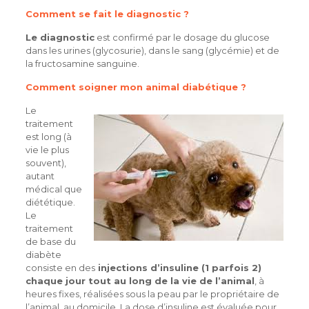
Comment se fait le diagnostic ?
Le diagnostic
est confirmé par le dosage du glucose
dans les urines (glycosurie), dans le sang (glycémie) et de
la fructosamine sanguine.
Comment soigner mon animal diabétique ?
Le
traitement
est long (à
vie le plus
souvent),
autant
médical que
diététique.
Le
traitement
de base du
diabète
consiste en des
injections d’insuline (1 parfois 2)
chaque jour tout au long de la vie de l’animal
, à
heures fixes, réalisées sous la peau par le propriétaire de
l’animal, au domicile. La dose d’insuline est évaluée pour